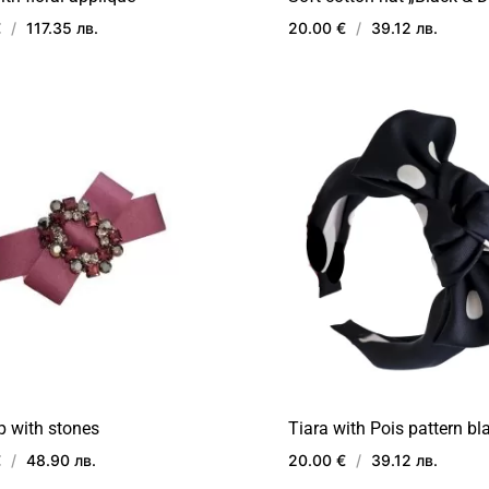
€
/
117.35 лв.
20.00 €
/
39.12 лв.
ДОБАВИ
В
ЛЮБИМИ
ip with stones
Tiara with Pois pattern bl
€
/
48.90 лв.
20.00 €
/
39.12 лв.