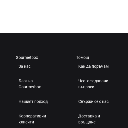
ДОБАВИ
В
ЛЮБИМИ
Gourmetbox
Помощ
За нас
Как да поръчам
Блог на
Често задавани
Gourmetbox
въпроси
Нашият подход
Свържи се с нас
Корпоративни
Доставка и
клиенти
връщане