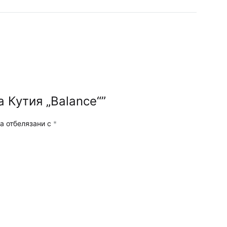
 Кутия „Balance“”
а отбелязани с
*