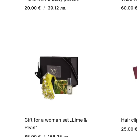
20.00 €
/
39.12 лв.
60.00 
ДОБАВИ
В
ЛЮБИМИ
Gift for a woman set „Lime &
Hair cl
Pearl“
25.00 
85.00 €
/
166.25 лв.