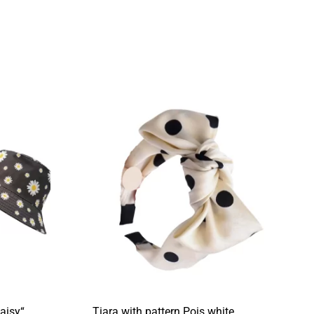
aisy“
Tiara with pattern Pois white