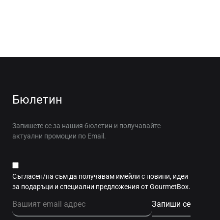
ДОБАВИ
В
ДОБАВИ
ЛЮБИМИ
В
ЛЮБИМИ
Бюлетин
Запишете се за нашия бюлетин и получавайте
актуални промоции по Email.
Съгласен/на съм да получавам имейли с новини, идеи
за подаръци и специални предложения от GourmetBox.