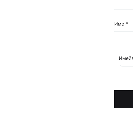
Име
*
Имей