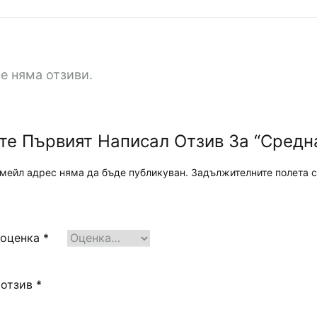
Gourmet
Box,
добавяме
е няма отзиви.
още
стойност,
изтънченост
и
те Първият Написал Отзив За “Средна
гурме
мейл адрес няма да бъде публикуван.
Задължителните полета с
изживявания,
които
вдъхновяват
и
 оценка
*
създават
спомени.
 отзив
*
Под
мотото