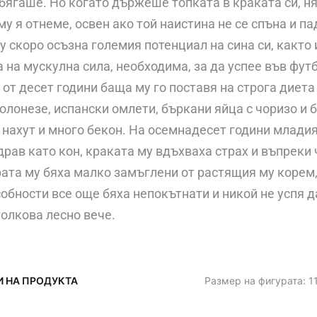
 бягаше. Но когато държеше топката в краката си, 
му я отнеме, освен ако той наистина не се спъна и п
 скоро осъзна големия потенциал на сина си, както 
 на мускулна сила, необходима, за да успее във фут
от десет години баща му го поставя на строга диета
олонезе, испански омлети, бъркани яйца с чоризо и 
 нахут и много бекон. На осемнадесет години млади
рав като кон, краката му вдъхваха страх и въпреки
рата му бяха малко замъглени от растящия му корем,
обности все още бяха непокътнати и никой не успя д
толкова лесно вече.
И НА ПРОДУКТА
Размер на фигурата: 11