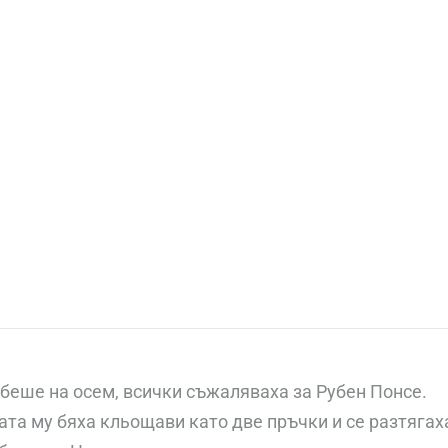
за
нашето
пътешествие
и
визия
в
нашия
блог!
 беше на осем, всички съжаляваха за Рубен Понсе.
та му бяха кльощави като две пръчки и се разтягах