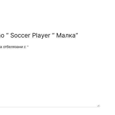
 “ Soccer Player “ Малка”
а отбелязани с
*