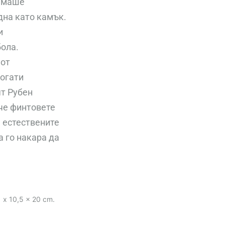
нямаше
адна като камък.
и
бола.
 от
богати
ят Рубен
 че финтовете
 естествените
а го накара да
 x 10,5 x 20 cm.