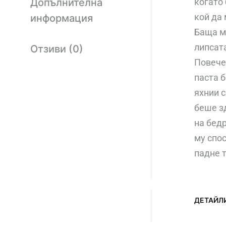
Допълнителна
когато
кой да 
информация
Баща му
липсата
Отзиви (0)
Повече 
паста б
яхнии с
беше зд
на бед
му спос
падне 
ДЕТАЙЛ