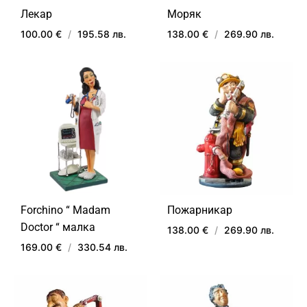
Лекар
Моряк
100.00 €
/
195.58 лв.
138.00 €
/
269.90 лв.
ДОБАВИ
ДОБ
В
В
ЛЮБИМИ
ЛЮ
Forchino “ Madam
Пожарникар
Doctor “ малка
138.00 €
/
269.90 лв.
169.00 €
/
330.54 лв.
ДОБ