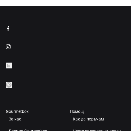
В
ДОБ
ЛЮБИМИ
В
ЛЮ
Gourmetbox
Помощ
За нас
Как да поръчам