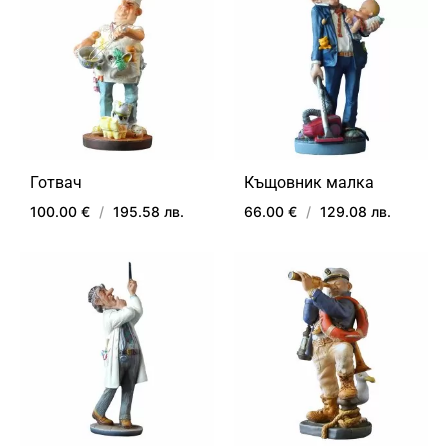
Готвач
Къщовник малка
100.00 €
/
195.58 лв.
66.00 €
/
129.08 лв.
ДОБАВИ
ДОБ
В
В
ЛЮБИМИ
ЛЮ