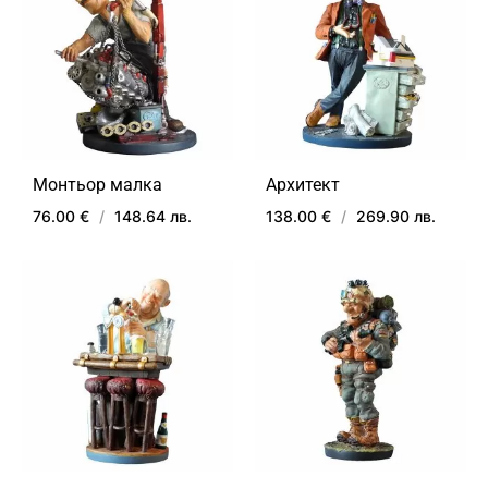
В
ДОБАВИ
ЛЮ
В
ЛЮБИМИ
Монтьор малка
Архитект
76.00 €
/
148.64 лв.
138.00 €
/
269.90 лв.
ДОБАВИ
ДОБ
В
В
ЛЮБИМИ
ЛЮ