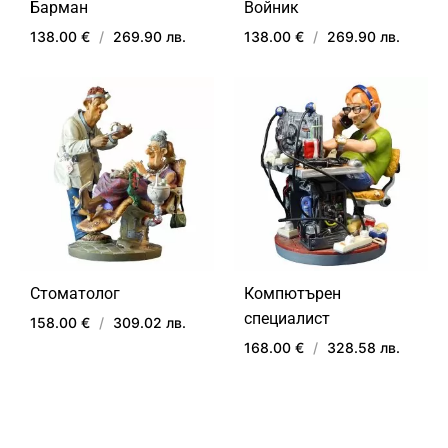
Барман
Войник
138.00 €
/
269.90 лв.
138.00 €
/
269.90 лв.
ДОБАВИ
ДОБ
В
В
ЛЮБИМИ
ЛЮ
Стоматолог
Компютърен
специалист
158.00 €
/
309.02 лв.
168.00 €
/
328.58 лв.
ДОБАВИ