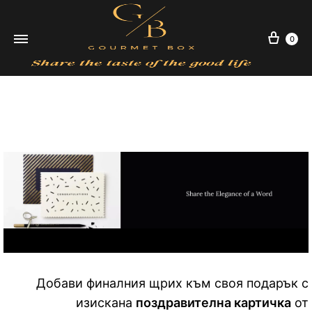
Кол
0
SUBSCRIBE
Добави финалния щрих към своя подарък с
изискана
поздравителна картичка
от