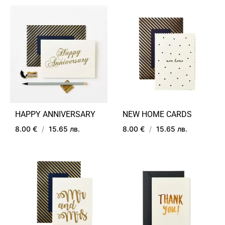
ДОБАВИ
В
ДОБ
ЛЮБИМИ
В
ЛЮ
HAPPY ANNIVERSARY
NEW HOME CARDS
8.00 €
/
15.65 лв.
8.00 €
/
15.65 лв.
ДОБАВИ
ДОБ
В
В
ЛЮБИМИ
ЛЮ